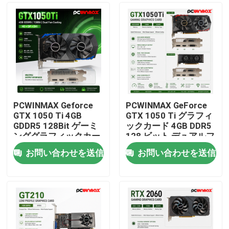
PCWINMAX Geforce
PCWINMAX GeForce
GTX 1050 Ti 4GB
GTX 1050 Ti グラフィ
GDDR5 128Bit ゲーミ
ックカード 4GB DDR5
ンググラフィックカー
128 ビット デュアルフ
ド HD出力付き
ァン 650MHz
お問い合わせを送信
お問い合わせを送信
OEM/ODM デスクトッ
1800MHz 周波数
家
プコンピューター用 在
1050Ti デスクトップ
庫あり
GPU
プロダクト
ビデオ