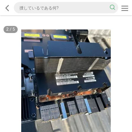
2
/
5