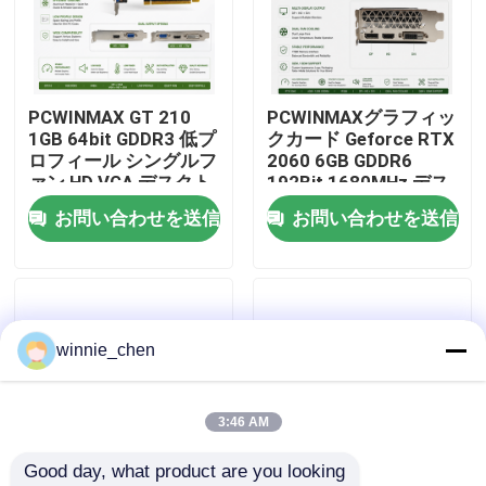
私達について
PCWINMAX GT 210
PCWINMAXグラフィッ
工場旅行
1GB 64bit GDDR3 低プ
クカード Geforce RTX
ロフィール シングルフ
2060 6GB GDDR6
ァン HD VGA デスクト
192Bit 1680MHz デス
品質管理
ップビデオカード 原
クトップPC用
お問い合わせを送信
お問い合わせを送信
PCI エクスプレス
HD/DP/DVI付きデュア
2.0x16 GPU
ルファンゲームGPU
私達に連絡しなさい
引用を要求しなさい
winnie_chen
ゲーミング グラフィック カード
3:46 AM
Good day, what product are you looking 
マイニング グラフィック カード