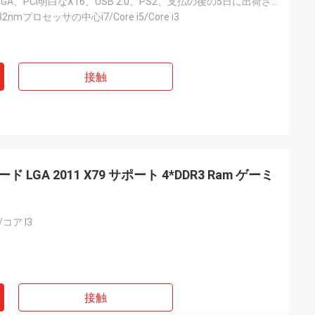
SATA、DVI、VGA、PCI明白なX16、USB 2.0、PS2、支払の後の5日に出荷されるPCI明白なX1
32nmプロセッサの中心i7/Core i5/Core i3
接触
LGA 2011 X79 サポート 4*DDR3 Ram ゲーミ
/コア I3
接触