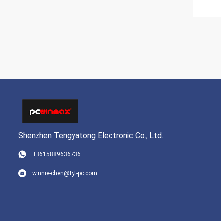
Shenzhen Tengyatong Electronic Co., Ltd.
+8615889636736
winnie-chen@tyt-pc.com