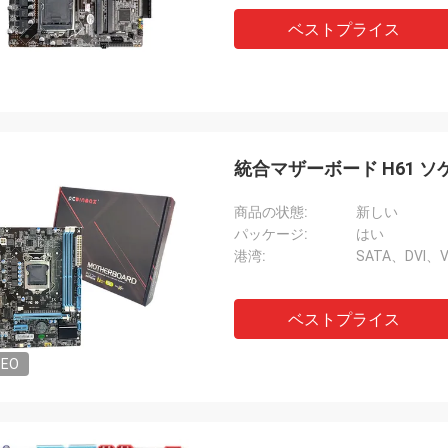
ベストプライス
統合マザーボード H61 ソケット
商品の状態:
新しい
パッケージ:
はい
港湾:
SATA、DVI、
ベストプライス
DEO