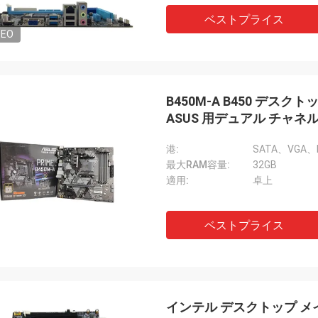
ベストプライス
DEO
B450M-A B450 デスクトップ
ASUS 用デュアル チャネ
港:
SATA、VGA
最大RAM容量:
32GB
適用:
卓上
ベストプライス
インテル デスクトップ メインボー