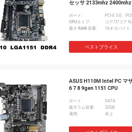
セッサ 2133mhz 2400mhz
ポート:
CPUタイプ:
コア I7/コア I
最大 RAM 容量:
16ギガバイト
ベストプライス
ASUS H110M Intel PC 
6 7 8 9gen 1151 CPU
ポート:
SATA
最大ラム容量:
32GB
適用:
卓上