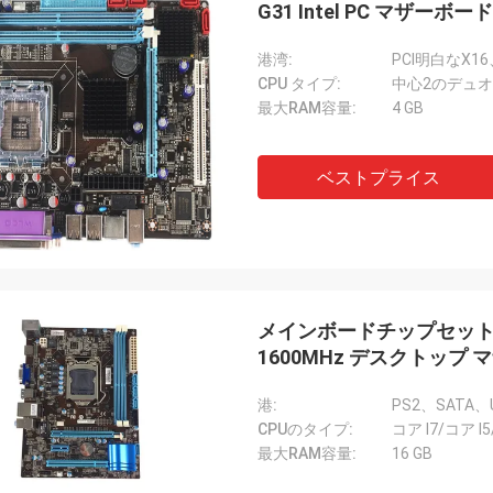
G31 Intel PC マザーボー
STSリサイクル
港湾:
PCI明白なX16
良い会社です!!彼らは最高の価格で
CPU タイプ:
中心2のデュオ/ペ
製品を持っています！
最大RAM容量:
4 GB
ベストプライス
メインボードチップセット イン
1600MHz デスクトップ
港:
PS2、SATA、U
CPUのタイプ:
コア I7/コア I5
最大RAM容量:
16 GB