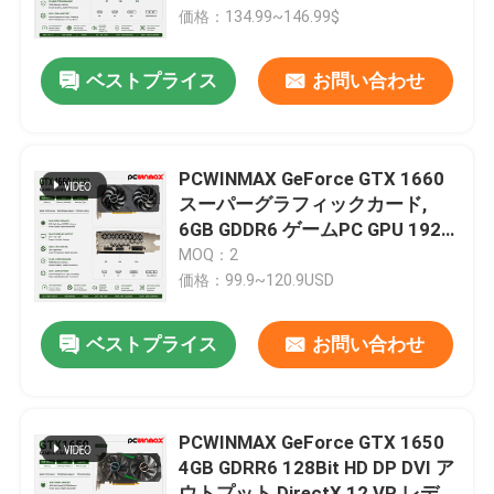
価格：134.99~146.99$
私達について
ベストプライス
お問い合わせ
工場旅行
PCWINMAX GeForce GTX 1660
品質管理
スーパーグラフィックカード,
6GB GDDR6 ゲームPC GPU 192
ビット ビデオカード PCIe 3.0
MOQ：2
私達に連絡しなさい
x16 1660S ゲームカード
価格：99.9~120.9USD
引用を要求しなさい
ベストプライス
お問い合わせ
ゲーミング グラフィック カード
PCWINMAX GeForce GTX 1650
4GB GDRR6 128Bit HD DP DVI ア
マイニング グラフィック カード
ウトプット DirectX 12 VR レディ