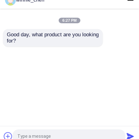
HD6450 NVIDIA マルチ
ド 4GB GDDR6 128Bit
ディスプレイ グラフィ
PCIe3.0 マルチスクリ
ックス カード 2GB
ーンディスプレイデス
6:27 PM
256bit
クトップ用
ベストプライス
ベストプライス
Good day, what product are you looking 
for?
お問い合わせ
お問い合わせ
多くを見て下さい
ホーム
企業情報
お問い合わせ
Desktop Site
地図
Privacy Policy
品質
ゲーミング グラフィック カード
中国工
場.Copyright © 2026 Shenzhen Tengyatong