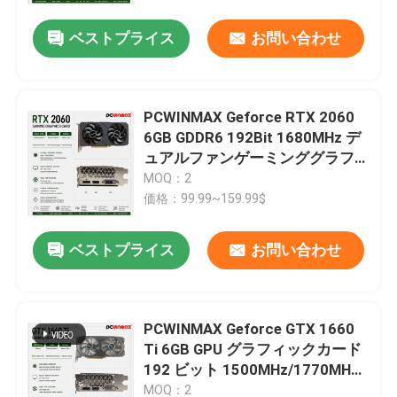
ベストプライス
お問い合わせ
PCWINMAX Geforce RTX 2060
6GB GDDR6 192Bit 1680MHz デ
ュアルファンゲーミンググラフ
ィックカード HD/DP/DVI デスク
MOQ：2
トップ・コンピュータ向け
価格：99.99~159.99$
ベストプライス
お問い合わせ
家
PCWINMAX Geforce GTX 1660
プロダクト
Ti 6GB GPU グラフィックカード
192 ビット 1500MHz/1770MHz
HD DP DVI 14Gbps メモリ
ビデオ
MOQ：2