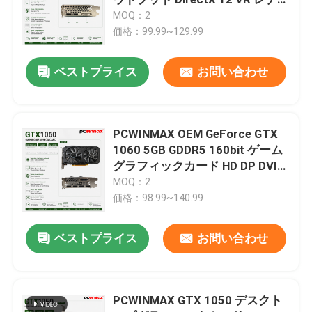
OC グラフィックカード
MOQ：2
価格：99.99~129.99
ゲーミングマザーボード
ベストプライス
お問い合わせ
ラップトップ RAM メモリ
インテル PC マザーボード
PCWINMAX OEM GeForce GTX
1060 5GB GDDR5 160bit ゲーム
グラフィックカード HD DP DVI出
マルチディスプレイ グラフィックス カード
力ビデオカード付きデュアルフ
MOQ：2
ァン
価格：98.99~140.99
MXM グラフィックカード
ベストプライス
お問い合わせ
デスクトップのランダム アクセス メモリ
PCWINMAX GTX 1050 デスクト
ITXマザーボード