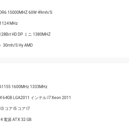
 15000MHZ 60W 49mh/S
 1124 MHz
Bit HD DP ミニ 1380MHZ
30mh/S Hy AMD
55 1600MHz 1333MHz
B LGA2011 インテル I7 Xeon 2011
 コア I5 コア I7
4 電源 ATX 32 GB