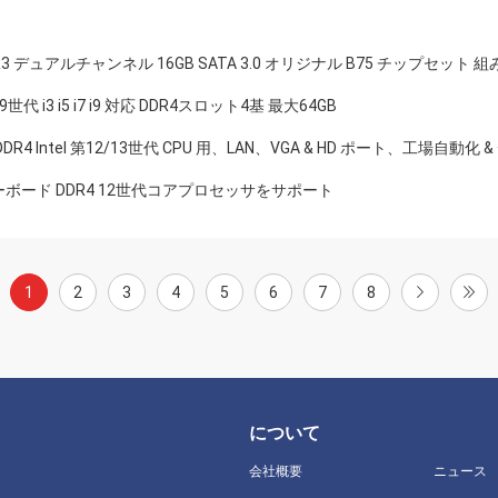
DDR3 デュアルチャンネル 16GB SATA 3.0 オリジナル B75 チップセット 
 i3 i5 i7 i9 対応 DDR4スロット4基 最大64GB
00、DDR4 Intel 第12/13世代 CPU 用、LAN、VGA & HD ポート、工場自
アルマザーボード DDR4 12世代コアプロセッサをサポート
1
2
3
4
5
6
7
8
について
会社概要
ニュース