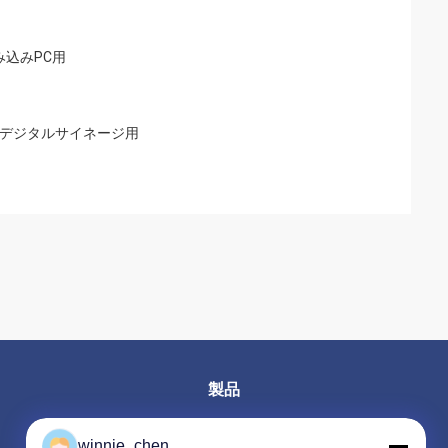
組み込みPC用
動化 & デジタルサイネージ用
製品
ゲーミング グラフィック カード
winnie_chen