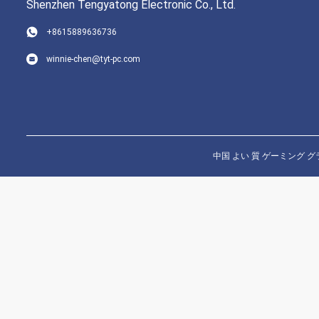
Shenzhen Tengyatong Electronic Co., Ltd.
+8615889636736
winnie-chen@tyt-pc.com
中国 よい 質 ゲーミング グラフィック 