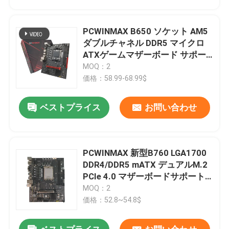
PCWINMAX B650 ソケット AM5
ダブルチャネル DDR5 マイクロ
ATXゲームマザーボード サポー
ト R7 R8 R9 プロセッサ
MOQ：2
価格：58.99-68.99$
ベストプライス
お問い合わせ
PCWINMAX 新型B760 LGA1700
家
DDR4/DDR5 mATX デュアルM.2
PCIe 4.0 マザーボードサポート
12位 13位 14位 i3 i5 i7
MOQ：2
プロダクト
価格：52.8~54.8$
ビデオ