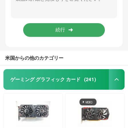
16 Nm のゲームのグラフィック カード GTX 1060 3GB 5GB GDDR5 192 ビット サポート HDCP 400W
12 ナノメートル GPU GTX 1660 Ti SUPER 6GB 192 ビット 1530MHz 2001MHz
ゲーミングマザーボード
PCWINMAX RTXの卓上のためのグラフィックス・カードRTX 3060ti 8GB二重ファン12Pin 220W HDM1/DP
CUDA Core 2304 PC グラフィックカード 12nm RTX 2060 6GB DDR6 帯域幅 336.0 Gb/S
ラップトップ RAM メモリ
GTX 1660 SUPER マイニング グラフィック カード Hynix 1710Mhz 120W HMDI DVI DP
インテル PC マザーボード
米国からの他のカテゴリー
マルチディスプレイ グラフィックス カード
ゲーミング グラフィック カード
(241)
MXM グラフィックカード
デスクトップのランダム アクセス メモリ
ITXマザーボード