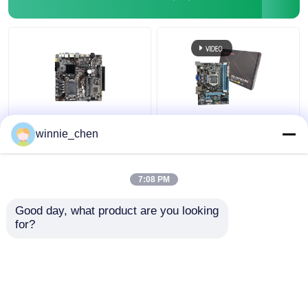
LGA 1151 ソケット
統合マザーボード H61
winnie_chen
DDR4 Intel PC マザーボ
ソケット 1155 Intel
ード H310 ゲーム用 I7
H61 メインボード
8700
DDR4 DDR3
7:08 PM
ベストプライス
ベストプライス
Good day, what product are you looking 
for?
お問い合わせ
お問い合わせ
多くを見て下さい