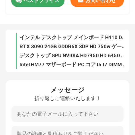
ベストプライス
お問い合わせ
インテル デスクトップ メインボード H410 DDR4 LGA 1200 ダブル メモリ チャネル 32GB 容量
RTX 3090 24GB GDDR6X 3DP HD 750w ゲーム グラフィック カード 3*8 ピン 384 ビット
私達について
デスクトップ GPU NVIDIA HD7450 HD 6450 HD 6570 DDR3 2GB Directx 11
Intel HM77 マザーボード PC コア I5 I7 DIMM 16G PGA989 1066 1333 1600 SDRAM
工場旅行
Intel HM76 ラップトップ ゲーミング マザーボードは、4 つの SATA PGA 989 Micro-ATX をサポートします
コンピュータ グラフィックス カード GTX1050 2GB DDR5 128bit ダブル ファン PCI Express 3.0 X16
品質管理
28nm GM107 ゲーミング グラフィック カード GM107 GTX750Ti 4GB 1020MHz 1085MHz 640 CUDA コア
AMD ゲーミング グラフィック カード RX 6500XT 4GB 非 LHR 64 ビット GDDR6 ディスプレイポート 8ピン
RX 560 4GB 128Bit GDDR5 ゲーミング グラフィック カード 1216MHz OEM ODM
私達に連絡しなさい
コンピュータ 16GB Intel X58 チップセット マザーボード LGA 1366 統合
メッセージ
RTX 3060M 6GB 192bit 49+MH/S マイニング グラフィック カード 非 LHR 220-240V
引用を要求しなさい
折り返しご連絡いたします！
Intel G41 Xeon マザーボード 2x1.5V DDR3 および DDR2 RAM DIMM 8GB
PCWINMAX ゲーミング ビデオ カード AMD LP RX550 DDR5 グラフィックス カード 4GB 128Bit DVI HD
ゲーミング グラフィック カード
HD6570 HD7450 HD6450 NVIDIA マルチディスプレイ グラフィックス カード 2GB 256bit
Placa De Video カラフル GTX 950 2GB 4GB GDDR5 128bit サポート サンプル DP DVI HD
マイニング グラフィック カード