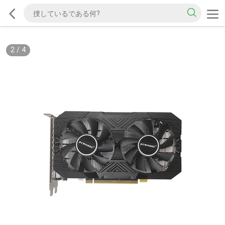
2
/
4