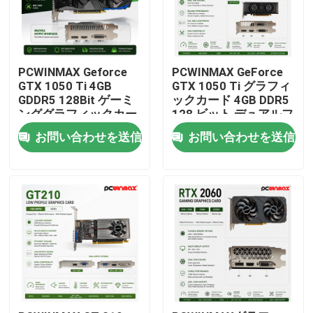
PCWINMAX Geforce
PCWINMAX GeForce
GTX 1050 Ti 4GB
GTX 1050 Ti グラフィ
GDDR5 128Bit ゲーミ
ックカード 4GB DDR5
ンググラフィックカー
128 ビット デュアルフ
ド HD出力付き
ァン 650MHz
お問い合わせを送信
お問い合わせを送信
OEM/ODM デスクトッ
1800MHz 周波数
プコンピューター用 在
1050Ti デスクトップ
庫あり
GPU
家
プロダクト
ビデオ