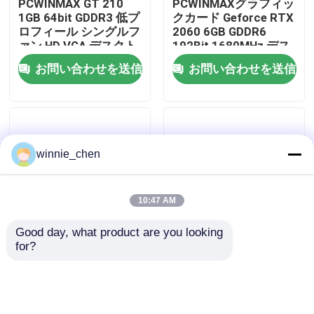
PCWINMAX GT 210
PCWINMAXグラフィッ
1GB 64bit GDDR3 低プ
クカード Geforce RTX
ロフィール シングルフ
2060 6GB GDDR6
私達について
ァン HD VGA デスクト
192Bit 1680MHz デス
ップビデオカード 原
クトップPC用
お問い合わせを送信
お問い合わせを送信
PCI エクスプレス
HD/DP/DVI付きデュア
工場旅行
2.0x16 GPU
ルファンゲームGPU
品質管理
winnie_chen
私達に連絡しなさい
10:47 AM
引用を要求しなさい
Good day, what product are you looking 
for?
PCWINMAX GT 730
PCWINMAX Radeon
ゲーミング グラフィック カード
2GB GDDR5 サイレン
RX 580 2048SP 8GB
トグラフィックカード
GDDR5 256-Bit グラフ
SFF PC HTPC&OEM プ
ィックカード システム
ロジェクト用の低プロ
インテグレーター用
マイニング グラフィック カード
お問い合わせを送信
お問い合わせを送信