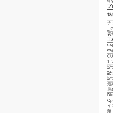
料
プ
製
チ
_
表
工
中
中
C
1
記
記
記
最
最
Di
Op
イ
類