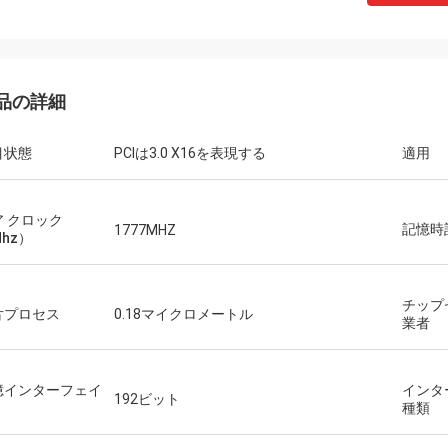
STSリサイクル
です!!彼らは最高の価格で
持っています！
品の詳細
目状態
PCIは3.0 X16を表現する
適用
ア クロック
記憶時
1777MHZ
hz）
チップ
片プロセス
0.18マイクロメートル
業者
憶インターフェイ
インタ
192ビット
種類