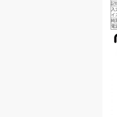
記
入
イ
純
電