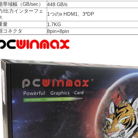
憶帯域幅（GB/sec）
448 GB/s
力/出力インターフェ
1つのx HDM1、3*DP
ス
重量
1.7KG
源コネクタ
8pin+8pin