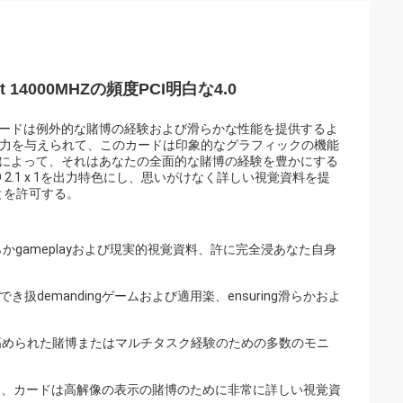
t 14000MHZの頻度PCI明白な4.0
フィックス・カードは例外的な賭博の経験および滑らかな性能を提供するよ
によって動力を与えられて、このカードは印象的なグラフィックの機能
ェイスによって、それはあなたの全面的な賭博の経験を豊かにする
びHD 2.1 x 1を出力特色にし、思いがけなく詳しい視覚資料を提
とを許可する。
保障滑らかgameplayおよび現実的視覚資料、許に完全浸あなた自身
ドでき扱demandingゲームおよび適用楽、ensuring滑らかおよ
にし、高められた賭博またはマルチタスク経験のための多数のモニ
によって、カードは高解像の表示の賭博のために非常に詳しい視覚資