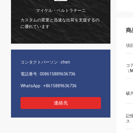
マイケル・ベルトラチーニ
カスタムの変更と迅速な出荷を支援するの
とても良い会社
に優れています
最高の製品を
商
項
コンタクトパーソン :
chen
コ
（M
電話番号 :
008615889636736
WhatsApp :
+8615889636736
破
連絡先
記
ス