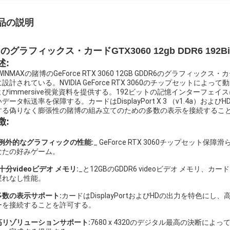
品の説明
Cのグラフィックス・カードGTX3060 12gb DDR6 192Bi
述:
WINMAXの賭博のGeForce RTX 3060 12GB GDDR6のグラ
設計されている。NVIDIA GeForce RTX 3060のチップセット
よびimmersive視覚資料を提供する。192ビットの記憶インターフ
データ転送率を保障する。カードはDisplayPort X 3 （v1.4a）およ
する偽りなく膨張性の賭博の組み立てのための多数の表示を接続するこ
徴:
例外的なグラフィックの性能:
_ GeForce RTX 3060チップセット
なたの好みゲーム。
_十分videoビデオ メモリ:
_と12GBのGDDR6 videoビデオ メモリ、カー
遅れなし性能。
多数の表示サポート:
カードはDisplayPortおよびHDの出力を特色
ーを接続することを許可する。
高リゾリューションサポート:
7680 x 4320のデジタル最高の決断