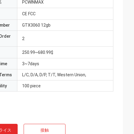
名
PCWINMAX
CE FCC
umber
GTX3060 12gb
Order
2
250.99~680.99$
Time
3~7days
Terms
L/C, D/A, D/P, T/T, Western Union,
lity
100 piece
ライス
接触