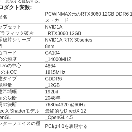
を、完成する提供する。
ロダクト変数:
PCWINMAX元のRTX3060 12GB DDR6
品名
ス・カード
ップセット
NVID1A
グラフィック破片
_RTX3060 12GB
示破片シリーズ
NVID1A RTX 30series
程
8nm
心コード
GA104
心の頻度
_14000MHZ
UDAの中心
4864
つの主OC
1815MHz
憶タイプ
GDDR6
憶容量
_12GB
憶帯域幅
192bit
高の決断
2048年
高の決断
7680x4320 @60Hz
rectX Shaderモデル
最終的なDirectX 12
enGL
_OpenGL 4.5
ンターフェイスの種
PCIは4.0を表現する