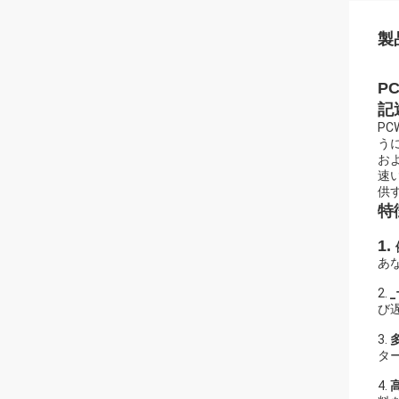
製
P
記
PC
うに
お
速い
供
特
1.
あ
2.
び
3.
タ
4.