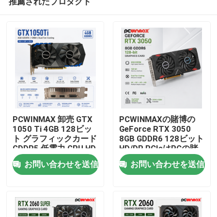
推薦されたプロダクト
PCWINMAX 卸売 GTX
PCWINMAXの賭博の
1050 Ti 4GB 128ビッ
GeForce RTX 3050
ト グラフィックカード
8GB GDDR6 128ビット
GDDR5 低電力 GPU HD
HD/DP PCIeはPCの賭
家
DP DVI 出力 デスクト
博のために4つの二重
お問い合わせを送信
お問い合わせを送信
ップ用
ファンのグラフィック
ス・カード
プロダクト
ビデオ