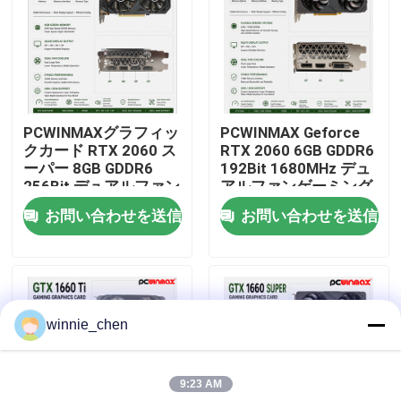
私達について
工場旅行
PCWINMAXグラフィッ
PCWINMAX Geforce
クカード RTX 2060 ス
RTX 2060 6GB GDDR6
品質管理
ーパー 8GB GDDR6
192Bit 1680MHz デュ
256Bit デュアルファン
アルファンゲーミング
GPU HD+3DPレイトレ
グラフィックカード
お問い合わせを送信
お問い合わせを送信
私達に連絡しなさい
ーシング ゲームPC用
HD/DP/DVI デスクトッ
OEM卸売
プ・コンピュータ向け
引用を要求しなさい
winnie_chen
ゲーミング グラフィック カード
9:23 AM
マイニング グラフィック カード