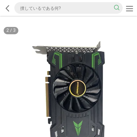
2
/
3