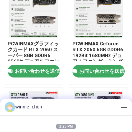
私達について
工場旅行
PCWINMAXグラフィッ
PCWINMAX Geforce
クカード RTX 2060 ス
RTX 2060 6GB GDDR6
品質管理
ーパー 8GB GDDR6
192Bit 1680MHz デュ
256Bit デュアルファン
アルファンゲーミング
GPU HD+3DPレイトレ
グラフィックカード
お問い合わせを送信
お問い合わせを送信
私達に連絡しなさい
ーシング ゲームPC用
HD/DP/DVI デスクトッ
OEM卸売
プ・コンピュータ向け
引用を要求しなさい
winnie_chen
ゲーミング グラフィック カード
2:25 PM
マイニング グラフィック カード