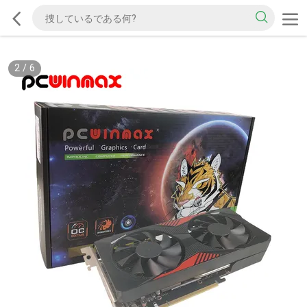
2
/
6