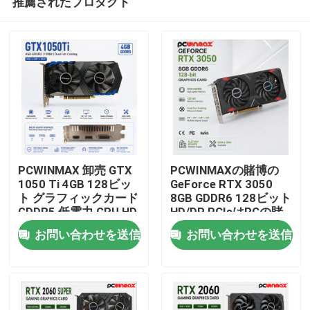
推薦されたプロダクト
PCWINMAX 卸売 GTX
PCWINMAXの賭博の
1050 Ti 4GB 128ビッ
GeForce RTX 3050
ト グラフィックカード
8GB GDDR6 128ビット
GDDR5 低電力 GPU HD
HD/DP PCIeはPCの賭
家
DP DVI 出力 デスクト
博のために4つの二重
お問い合わせを送信
お問い合わせを送信
ップ用
ファンのグラフィック
ス・カード
プロダクト
ビデオ