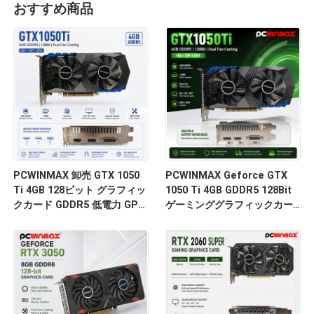
おすすめ商品
PCWINMAX 卸売 GTX 1050
PCWINMAX Geforce GTX
Ti 4GB 128ビット グラフィッ
1050 Ti 4GB GDDR5 128Bit
クカード GDDR5 低電力 GPU
ゲーミンググラフィックカー
HD DP DVI 出力 デスクトップ
ド HD出力付き OEM/ODM デ
用
スクトップコンピューター用
在庫あり