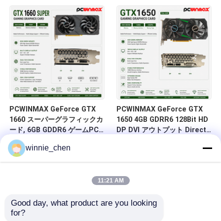
HD/DP/DVI デスクトップ・コ
DVI 14Gbps メモリ
ンピュータ向け
PCWINMAX GeForce GTX
PCWINMAX GeForce GTX
1660 スーパーグラフィックカ
1650 4GB GDRR6 128Bit HD
ード, 6GB GDDR6 ゲームPC
DP DVI アウトプット DirectX
GPU 192ビット ビデオカード
12 VR レディ OC グラフィッ
winnie_chen
PCIe 3.0 x16 1660S ゲームカ
クカード
ード
11:21 AM
Good day, what product are you looking 
for?