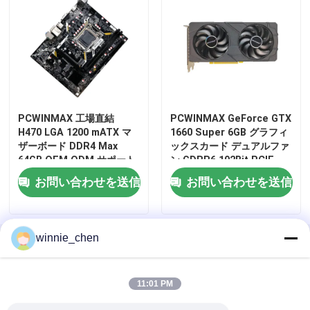
PCWINMAX 工場直結
PCWINMAX GeForce GTX
H470 LGA 1200 mATX マ
1660 Super 6GB グラフィ
ザーボード DDR4 Max
ックスカード デュアルファ
64GB OEM ODM サポート
ン GDRR6 192Bit PCIE
10 11 代 CPU 卸売
3.0X16 コンピュータゲーミ
お問い合わせを送信
お問い合わせを送信
ング GPU HD/DP/DVI ポー
ト搭載
家
winnie_chen
ホーム
企業情報
お問い合わせ
Desktop Site
Sitemap
Privacy Policy
プロダクト
11:01 PM
ビデオ