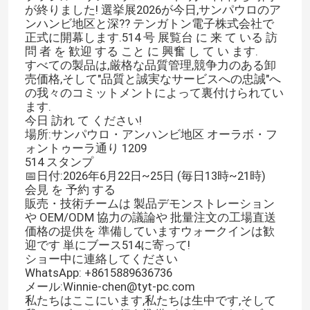
が終りました! 選挙展2026が今日,サンパウロのア
ンハンビ地区と深?? テンガトン電子株式会社で
正式に開幕します.514 号 展覧台 に 来 て いる 訪
問 者 を 歓迎 する こと に 興奮 し て い ます.
すべての製品は,厳格な品質管理,競争力のある卸
売価格,そして"品質と誠実なサービスへの忠誠"へ
の我々のコミットメントによって裏付けられてい
ます.
今日 訪れ て ください!
場所:サンパウロ・アンハンビ地区 オーラボ・フ
ォントゥーラ通り 1209
514 スタンプ
📅日付:2026年6月22日~25日 (毎日13時~21時)
会見 を 予約 する
販売・技術チームは 製品デモンストレーション
や OEM/ODM 協力の議論や 批量注文の工場直送
価格の提供を 準備していますウォークインは歓
迎です 単にブース514に寄って!
ショー中に連絡してください
WhatsApp: +8615889636736
メール:Winnie-chen@tyt-pc.com
私たちはここにいます,私たちは生中です,そして