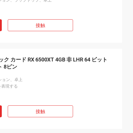
ション、ラップトップ、卓上
接触
カード RX 6500XT 4GB 非 LHR 64 ビット
ト 8ピン
ション、卓上
16を表現する
接触