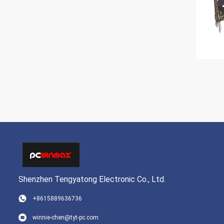
Shenzhen Tengyatong Electronic Co., Ltd.
+8615889636736
winnie-chen@tyt-pc.com