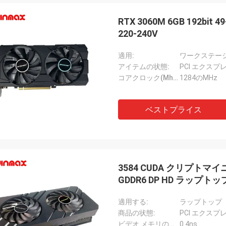
STSリサイクル
RTX 3060M 6GB 192b
220-240V
良い会社です!!彼らは最高の価格で
製品を持っています！
適用:
ワークステー
アイテムの状態:
PCI エクスプレス
コアクロック(Mhz):
1284のMHz
ベストプライス
3584 CUDA クリプトマイニ
GDDR6 DP HD ラップト
適用する:
ラップトップ
商品の状態:
PCI エクスプレス
ビデオ メモリの速度:
0.4ns