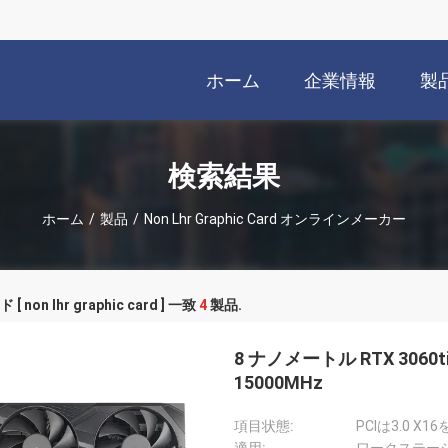
ホーム
企業情報
製
検索結果
ホーム
/
製品
/
Non Lhr Graphic Card オンラインメーカー
 non lhr graphic card ] 一致
4
製品.
8 ナノメートル RTX 3060
15000MHz
項目状態:
PCIは3.0 X