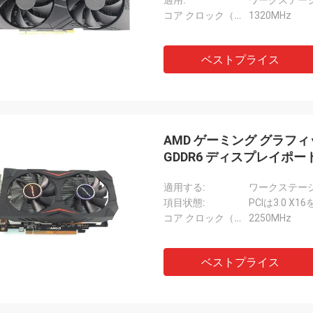
適用:
ワークステー
コア クロック（Mhz）:
1320MHz
ベストプライス
AMD ゲーミング グラフィック 
GDDR6 ディスプレイポー
適用する:
ワークステー
項目状態:
PCIは3.0 X
コア クロック（Mhz）:
2250MHz
ベストプライス