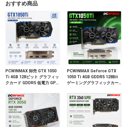
おすすめ商品
PCWINMAX 卸売 GTX 1050
PCWINMAX Geforce GTX
Ti 4GB 128ビット グラフィッ
1050 Ti 4GB GDDR5 128Bit
クカード GDDR5 低電力 GPU
ゲーミンググラフィックカー
HD DP DVI 出力 デスクトップ
ド HD出力付き OEM/ODM デ
用
スクトップコンピューター用
在庫あり