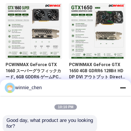
HD/DP/DVI デスクトップ・コ
DVI 14Gbps メモリ
ンピュータ向け
PCWINMAX GeForce GTX
PCWINMAX GeForce GTX
1660 スーパーグラフィックカ
1650 4GB GDRR6 128Bit HD
ード, 6GB GDDR6 ゲームPC
DP DVI アウトプット DirectX
GPU 192ビット ビデオカード
12 VR レディ OC グラフィッ
winnie_chen
PCIe 3.0 x16 1660S ゲームカ
クカード
ード
10:10 PM
Good day, what product are you looking 
for?